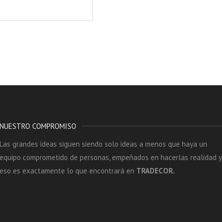
NUESTRO COMPROMISO
Las grandes ideas siguen siendo solo ideas a menos que haya un
equipo comprometido de personas, empeñados en hacerlas realidad y
eso es exactamente lo que encontrará en
TRADECOR.