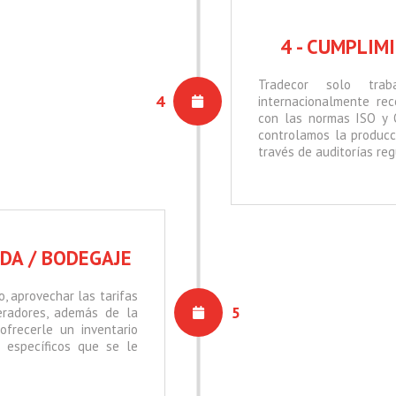
4 - CUMPLIM
Tradecor solo trab
4
internacionalmente rec
con las normas ISO y O
controlamos la producc
través de auditorías reg
ADA / BODEGAJE
, aprovechar las tarifas
5
eradores, además de la
ofrecerle un inventario
 específicos que se le